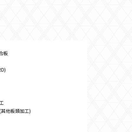
水合板
D)
工
(其他板類加工)